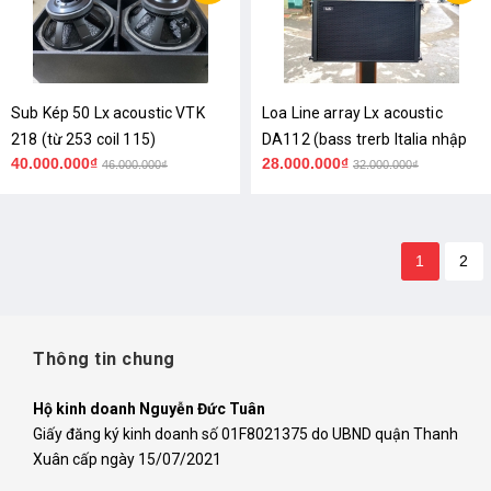
Sub Kép 50 Lx acoustic VTK
Loa Line array Lx acoustic
218 (từ 253 coil 115)
DA112 (bass trerb Italia nhập
40.000.000₫
28.000.000₫
khẩu)
46.000.000₫
32.000.000₫
1
2
Thông tin chung
Hộ kinh doanh Nguyễn Đức Tuân
Giấy đăng ký kinh doanh số 01F8021375 do UBND quận Thanh
Xuân cấp ngày 15/07/2021