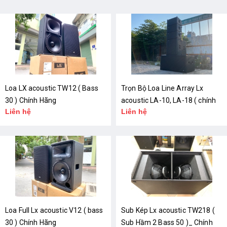
Loa LX acoustic TW12 ( Bass
Trọn Bộ Loa Line Array Lx
30 ) Chính Hãng
acoustic LA-10, LA-18 ( chính
Liên hệ
Liên hệ
hãng )
Loa Full Lx acoustic V12 ( bass
Sub Kép Lx acoustic TW218 (
30 ) Chính Hãng
Sub Hầm 2 Bass 50 )_ Chính