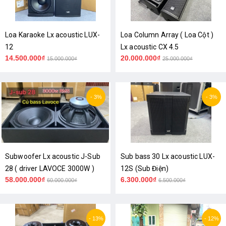
Loa Karaoke Lx acoustic LUX-
Loa Column Array ( Loa Cột )
12
Lx acoustic CX 4.5
14.500.000₫
20.000.000₫
15.000.000₫
25.000.000₫
- 3%
- 3%
Subwoofer Lx acoustic J-Sub
Sub bass 30 Lx acoustic LUX-
28 ( driver LAVOCE 3000W )
12S (Sub Điện)
58.000.000₫
6.300.000₫
60.000.000₫
6.500.000₫
- 13%
- 12%