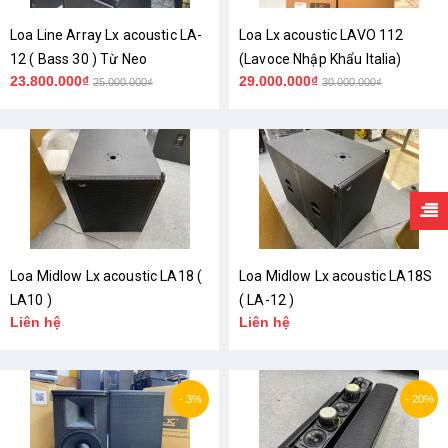
Loa Line Array Lx acoustic LA-
Loa Lx acoustic LAVO 112
12 ( Bass 30 ) Từ Neo
(Lavoce Nhập Khẩu Italia)
23.800.000₫
29.000.000₫
25.000.000₫
30.000.000₫
Loa Midlow Lx acoustic LA18 (
Loa Midlow Lx acoustic LA18S
LA10 )
( LA-12 )
Liên hệ
Liên hệ
- 3%
- 20%