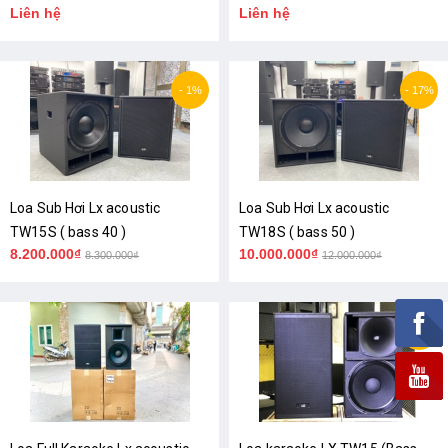
Liên hệ
Liên hệ
Hãng
- 1%
- 17%
Loa Sub Hơi Lx acoustic
Loa Sub Hơi Lx acoustic
TW15S ( bass 40 )
TW18S ( bass 50 )
8.200.000₫
10.000.000₫
8.300.000₫
12.000.000₫
- 4%