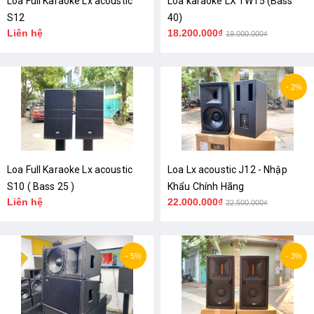
Loa Full Karaoke Lx acoustic
Loa karaoke LX TW15 (Bass
S12
40)
Liên hệ
18.200.000₫
19.000.000₫
- 2%
Loa Full Karaoke Lx acoustic
Loa Lx acoustic J12 - Nhập
S10 ( Bass 25 )
Khẩu Chính Hãng
Liên hệ
22.000.000₫
22.500.000₫
- 5%
- 3%