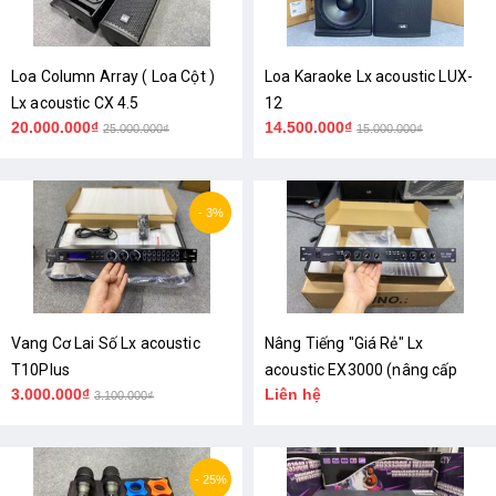
Loa Column Array ( Loa Cột )
Loa Karaoke Lx acoustic LUX-
Lx acoustic CX 4.5
12
20.000.000₫
14.500.000₫
25.000.000₫
15.000.000₫
- 3%
Vang Cơ Lai Số Lx acoustic
Nâng Tiếng "Giá Rẻ" Lx
T10Plus
acoustic EX3000 (nâng cấp
3.000.000₫
Liên hệ
Amply)
3.100.000₫
- 25%