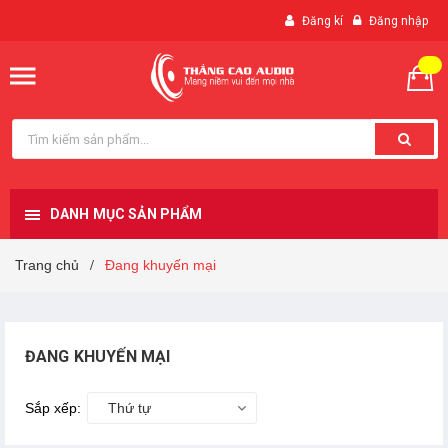
Đăng kí
Đăng nhập
DANH MỤC SẢN PHẨM
Trang chủ
Đang khuyến mại
/
ĐANG KHUYẾN MẠI
Sắp xếp:
Thứ tự