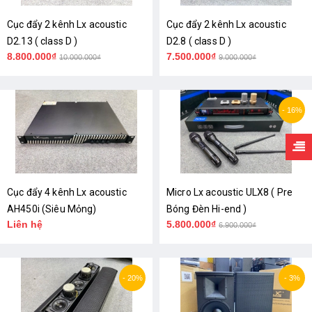
Cục đẩy 2 kênh Lx acoustic
Cục đẩy 2 kênh Lx acoustic
D2.13 ( class D )
D2.8 ( class D )
8.800.000₫
7.500.000₫
10.000.000₫
9.000.000₫
- 16%
Cục đẩy 4 kênh Lx acoustic
Micro Lx acoustic ULX8 ( Pre
AH450i (Siêu Mỏng)
Bóng Đèn Hi-end )
Liên hệ
5.800.000₫
6.900.000₫
- 20%
- 3%