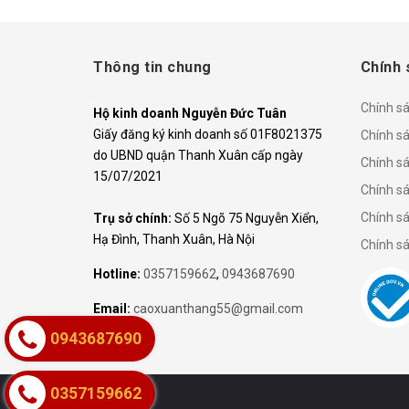
Thông tin chung
Chính 
Chính s
Hộ kinh doanh Nguyễn Đức Tuân
Giấy đăng ký kinh doanh số 01F8021375
Chính sá
do UBND quận Thanh Xuân cấp ngày
Chính s
15/07/2021
Chính s
Chính s
Trụ sở chính:
Số 5 Ngõ 75 Nguyễn Xiển,
Hạ Đình, Thanh Xuân, Hà Nội
Chính s
Hotline:
0357159662
,
0943687690
Email:
caoxuanthang55@gmail.com
0943687690
0357159662