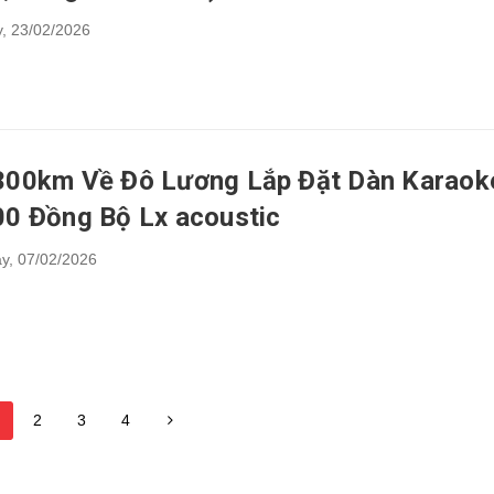
,
23/02/2026
300km Về Đô Lương Lắp Đặt Dàn Karaok
00 Đồng Bộ Lx acoustic
y,
07/02/2026
2
3
4