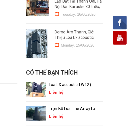
Lắp Đặt Tại Thanh Oai, Hà
Nội Dàn Karaoke 30 triệu,
Đồng Bộ Lx acoustic
Tuesday, 16/06/2026
Demo Âm Thanh, Giới
Thiệu Loa Lx acoustic
VT122 tại Cẩm Khê, Phú
Monday, 15/06/2026
Thọ
CÓ THỂ BẠN THÍCH
Loa LX acoustic TW12 (
Bass 30 ) Chính Hãng
Liên hệ
Trọn Bộ Loa Line Array Lx
acoustic LA-10, LA-18 (
Liên hệ
chính hãng )