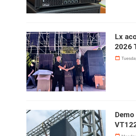
Lx ac
2026 
Tuesda
Demo 
VT122