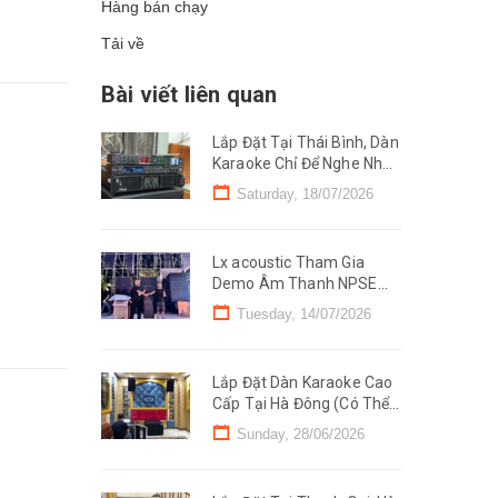
Hàng bán chạy
Tải về
Bài viết liên quan
Lắp Đặt Tại Thái Bình, Dàn
Karaoke Chỉ Để Nghe Nhạc
Chỉ 29 triệu
Saturday, 18/07/2026
Lx acoustic Tham Gia
Demo Âm Thanh NPSE
2026 Tại Hà Nam, Ninh
Tuesday, 14/07/2026
Bình (Line Mono)
Lắp Đặt Dàn Karaoke Cao
Cấp Tại Hà Đông (Có Thể
Kinh Doanh) Chỉ 89 triệu
Sunday, 28/06/2026