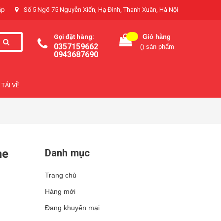
ập
Số 5 Ngõ 75 Nguyễn Xiển, Hạ Đình, Thanh Xuân, Hà Nội
Gọi đặt hàng:
Giỏ hàng
0357159662
(
) sản phẩm
0943687690
TẢI VỀ
he
Danh mục
Trang chủ
Hàng mới
Đang khuyến mại