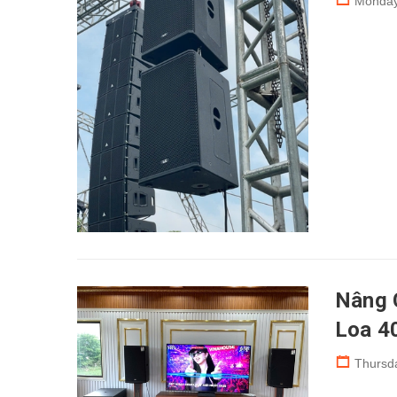
Monday
Nâng C
Loa 40
Thursd