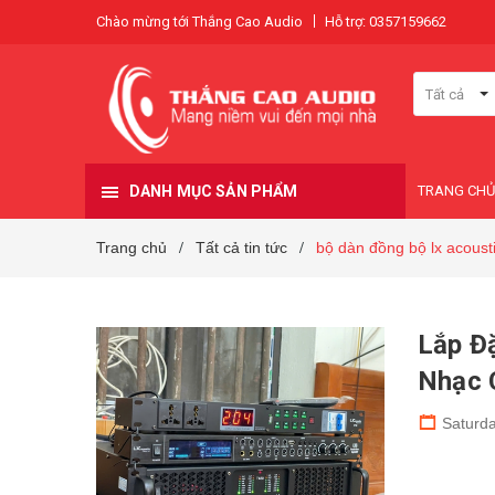
Chào mừng tới Thắng Cao Audio
Hỗ trợ: 0357159662
Tất cả
DANH MỤC SẢN PHẨM
TRANG CHỦ
Trang chủ
Tất cả tin tức
bộ dàn đồng bộ lx acoust
/
/
Lắp Đặ
Nhạc C
Saturda