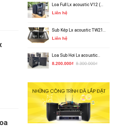
Loa Full Lx acoustic V12 (
bass 30 ) Chính Hãng
Liên hệ
Sub Kép Lx acoustic TW218
( Sub Hầm 2 Bass 50 )_
Liên hệ
Chính Hãng
x
Loa Sub Hơi Lx acoustic
TW15S ( bass 40 )
8.200.000₫
8.300.000₫
Loa