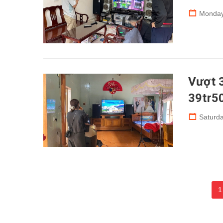
Monday
Vượt 
39tr5
Saturda
1