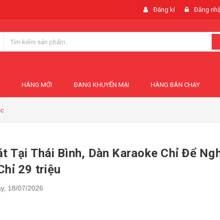
Đăng kí
Đăng nh
HÀNG MỚI
ĐANG KHUYẾN MẠI
HÀNG BÁN CHẠY
ic
t Tại Thái Bình, Dàn Karaoke Chỉ Để Ng
hỉ 29 triệu
y,
18/07/2026