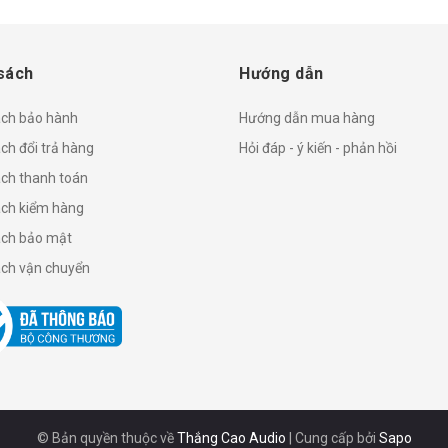
sách
Hướng dẫn
ách bảo hành
Hướng dẫn mua hàng
ch đổi trả hàng
Hỏi đáp - ý kiến - phản hồi
ách thanh toán
ách kiểm hàng
ách bảo mật
ách vận chuyển
© Bản quyền thuộc về
Thắng Cao Audio
|
Cung cấp bởi
Sapo