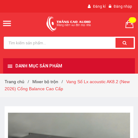
Đăng kí
Đăng nhập
DANH MỤC SẢN PHẨM
Trang chủ
Mixer bộ trộn
Vang Số Lx acoustic AK8.2 (New
/
/
2026) Cổng Balance Cao Cấp