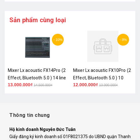
Sản phẩm cùng loại
- 10%
- 8%
Mixer Lx acoustic FX14Pro (2
Mixer Lx acoustic FX10Pro (2
Effect, Bluetooth 5.0 ) 14 line
Effect, Bluetooth 5.0 ) 10
13.000.000₫
12.000.000₫
Line
14.500.000₫
13.000.000₫
Thông tin chung
Hộ kinh doanh Nguyễn Đức Tuân
Giấy đăng ký kinh doanh số 01F8021375 do UBND quận Thanh