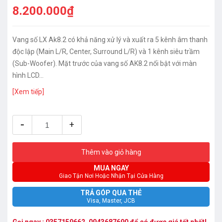
8.200.000₫
Vang số LX Ak8.2 có khả năng xử lý và xuất ra 5 kênh âm thanh
độc lập (Main L/R, Center, Surround L/R) và 1 kênh siêu trầm
(Sub-Woofer). Mặt trước của vang số AK8.2 nổi bật với màn
hình LCD...
[Xem tiếp]
-
+
Thêm vào giỏ hàng
MUA NGAY
Giao Tận Nơi Hoặc Nhận Tại Cửa Hàng
TRẢ GÓP QUA THẺ
Visa, Master, JCB