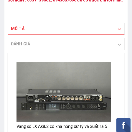
Gọi ngay :
0357159662
,
0943687690
để có được giá tốt nhất!
MÔ TẢ
ĐÁNH GIÁ
Vang số LX Ak8.2 có khả năng xử lý và xuất ra 5