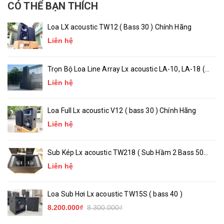
CÓ THỂ BẠN THÍCH
Loa LX acoustic TW12 ( Bass 30 ) Chính Hãng
Liên hệ
Trọn Bộ Loa Line Array Lx acoustic LA-10, LA-18 (
chính hãng )
Liên hệ
Loa Full Lx acoustic V12 ( bass 30 ) Chính Hãng
Liên hệ
Sub Kép Lx acoustic TW218 ( Sub Hầm 2 Bass 50
)_ Chính Hãng
Liên hệ
Loa Sub Hơi Lx acoustic TW15S ( bass 40 )
8.200.000₫
8.300.000₫