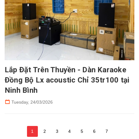
Lắp Đặt Trên Thuyền - Dàn Karaoke
Đồng Bộ Lx acoustic Chỉ 35tr100 tại
Ninh Bình
Tuesday,
24/03/2026
1
2
3
4
5
6
7