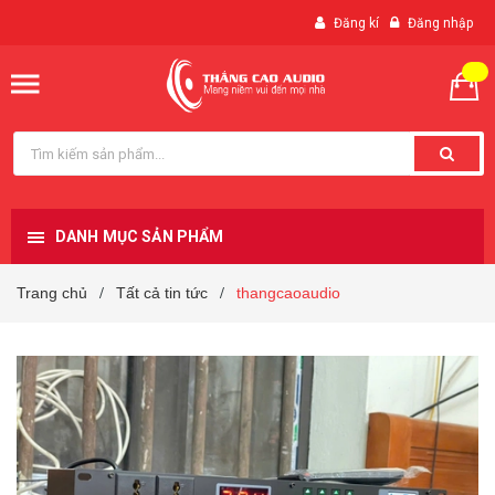
Đăng kí
Đăng nhập
DANH MỤC SẢN PHẨM
Trang chủ
Tất cả tin tức
thangcaoaudio
/
/