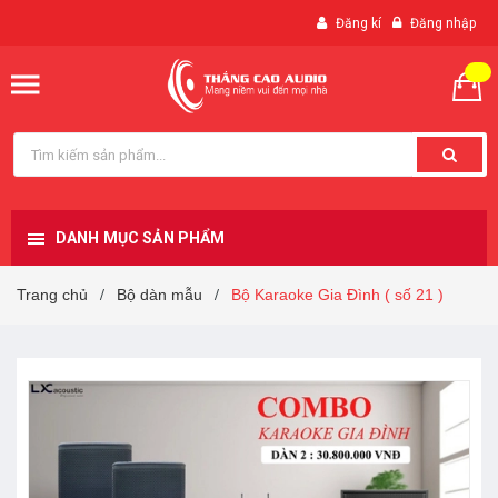
Đăng kí
Đăng nhập
DANH MỤC SẢN PHẨM
Trang chủ
Bộ dàn mẫu
Bộ Karaoke Gia Đình ( số 21 )
/
/