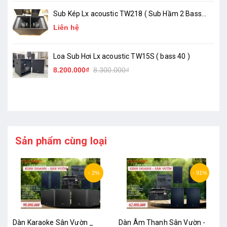
Sub Kép Lx acoustic TW218 ( Sub Hầm 2 Bass
50 )_ Chính Hãng
Liên hệ
Loa Sub Hơi Lx acoustic TW15S ( bass 40 )
8.200.000₫
8.300.000₫
Sản phẩm cùng loại
- 2%
- 91%
Dàn Karaoke Sân Vườn _
Dàn Âm Thanh Sân Vườn -