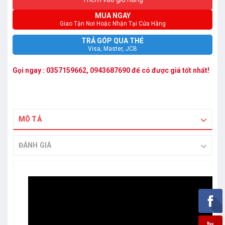
MUA NGAY
Giao Tận Nơi Hoặc Nhận Tại Cửa Hàng
TRẢ GÓP QUA THẺ
Visa, Master, JCB
Gọi ngay :
0357159662
,
0943687690
để có được giá tốt nhất!
MÔ TẢ
ĐÁNH GIÁ