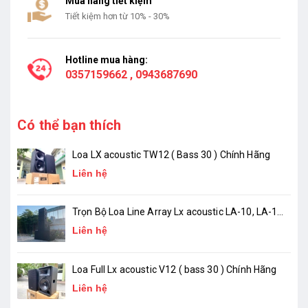
Mua hàng tiết kiệm
Tiết kiệm hơn từ 10% - 30%
Hotline mua hàng:
0357159662
,
0943687690
Có thể bạn thích
Loa LX acoustic TW12 ( Bass 30 ) Chính Hãng
Liên hệ
Trọn Bộ Loa Line Array Lx acoustic LA-10, LA-18
( chính hãng )
Liên hệ
Loa Full Lx acoustic V12 ( bass 30 ) Chính Hãng
Liên hệ