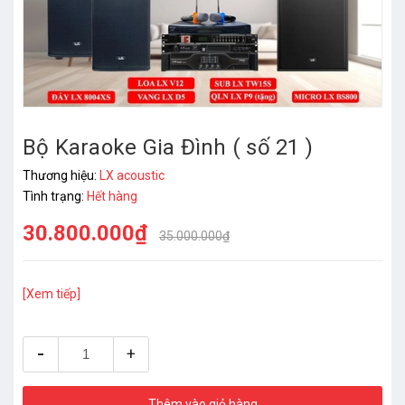
Bộ Karaoke Gia Đình ( số 21 )
Thương hiệu:
LX acoustic
Tình trạng:
Hết hàng
30.800.000₫
35.000.000₫
[Xem tiếp]
-
+
Thêm vào giỏ hàng