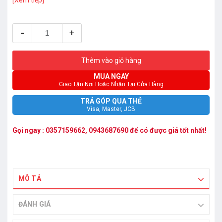
-
+
Thêm vào giỏ hàng
MUA NGAY
Giao Tận Nơi Hoặc Nhận Tại Cửa Hàng
TRẢ GÓP QUA THẺ
Visa, Master, JCB
Gọi ngay :
0357159662
,
0943687690
để có được giá tốt nhất!
MÔ TẢ
ĐÁNH GIÁ