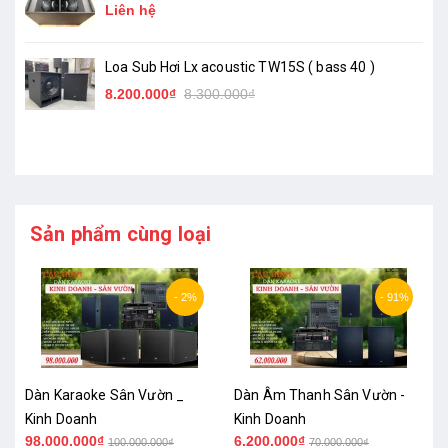
50 )_ Chính Hãng
Liên hệ
Loa Sub Hơi Lx acoustic TW15S ( bass 40 )
8.200.000₫
8.300.000₫
Sản phẩm cùng loại
- 2%
- 91%
Dàn Karaoke Sân Vườn _
Dàn Âm Thanh Sân Vườn -
Kinh Doanh
Kinh Doanh
98.000.000₫
6.200.000₫
100.000.000₫
70.000.000₫