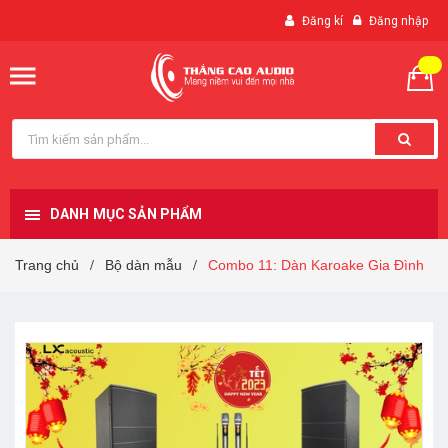
Đăng kí
Đăng nhập
DANH MỤC SẢN PHẨM
Trang chủ
Bộ dàn mẫu
Combo 11: Dàn Karoake Gia Đình
/
/