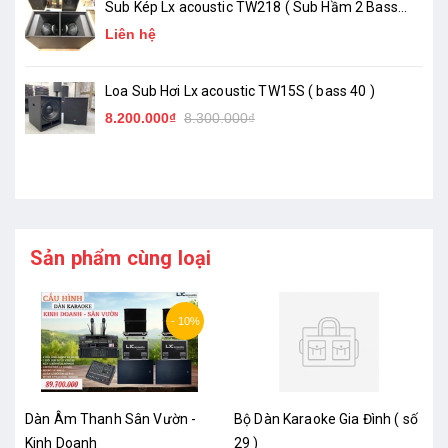
Sub Kép Lx acoustic TW218 ( Sub Hầm 2 Bass
50 )_ Chính Hãng
Liên hệ
Loa Sub Hơi Lx acoustic TW15S ( bass 40 )
8.200.000₫
8.300.000₫
Sản phẩm cùng loại
- 10%
h
Dàn Âm Thanh Sân Vườn -
Bộ Dàn Karaoke Gia Đình ( số
Kinh Doanh
29 )