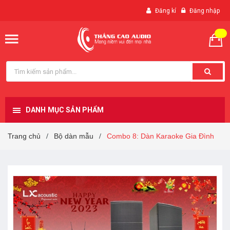
Đăng kí
Đăng nhập
DANH MỤC SẢN PHẨM
Trang chủ
Bộ dàn mẫu
Combo 8: Dàn Karaoke Gia Đình
/
/