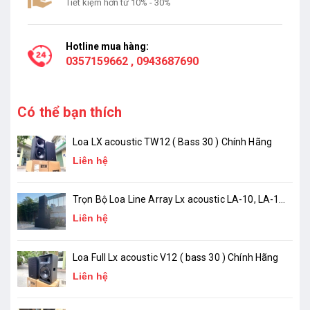
Tiết kiệm hơn từ 10% - 30%
Hotline mua hàng:
0357159662
,
0943687690
Có thể bạn thích
Loa LX acoustic TW12 ( Bass 30 ) Chính Hãng
Liên hệ
Trọn Bộ Loa Line Array Lx acoustic LA-10, LA-18
( chính hãng )
Liên hệ
Loa Full Lx acoustic V12 ( bass 30 ) Chính Hãng
Liên hệ