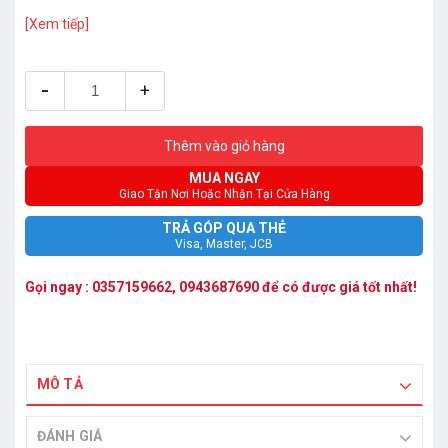
[Xem tiếp]
-
+
Thêm vào giỏ hàng
MUA NGAY
Giao Tận Nơi Hoặc Nhận Tại Cửa Hàng
TRẢ GÓP QUA THẺ
Visa, Master, JCB
Gọi ngay :
0357159662
,
0943687690
để có được giá tốt nhất!
MÔ TẢ
ĐÁNH GIÁ