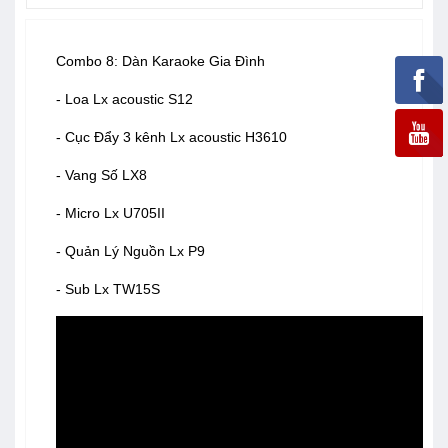
Combo 8: Dàn Karaoke Gia Đình
- Loa Lx acoustic S12
- Cục Đẩy 3 kênh Lx acoustic H3610
- Vang Số LX8
- Micro Lx U705II
- Quản Lý Nguồn Lx P9
- Sub Lx TW15S