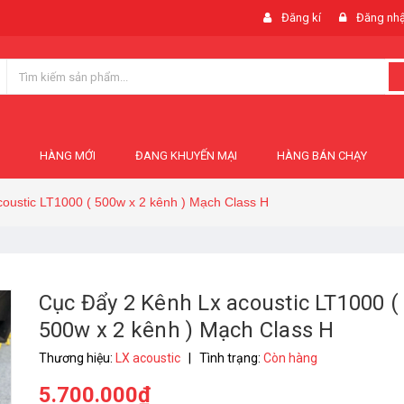
Đăng kí
Đăng nh
HÀNG MỚI
ĐANG KHUYẾN MẠI
HÀNG BÁN CHẠY
oustic LT1000 ( 500w x 2 kênh ) Mạch Class H
Cục Đẩy 2 Kênh Lx acoustic LT1000 (
500w x 2 kênh ) Mạch Class H
Thương hiệu:
LX acoustic
|
Tình trạng:
Còn hàng
5.700.000₫