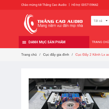
Chào mừng tới Thắng Cao Audio
Hỗ trợ: 0357159662
Tất cả
DANH MỤC SẢN PHẨM
TRANG CHỦ
Trang chủ
Cục đẩy gia đình
Cục Đẩy 2 Kênh Lx ac
/
/