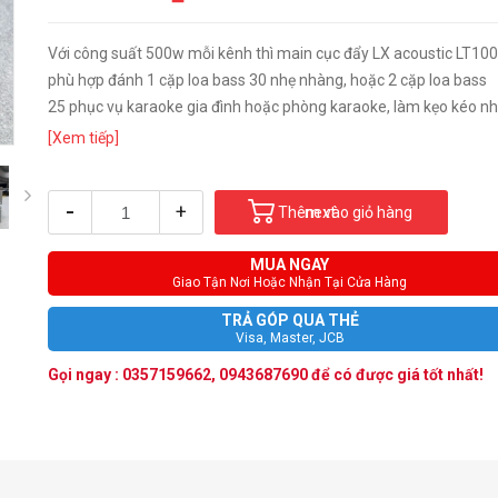
Với công suất 500w mỗi kênh thì main cục đẩy LX acoustic LT10
phù hợp đánh 1 cặp loa bass 30 nhẹ nhàng, hoặc 2 cặp loa bass
25 phục vụ karaoke gia đình hoặc phòng karaoke, làm kẹo kéo nhạ
[Xem tiếp]
-
+
next
Thêm vào giỏ hàng
MUA NGAY
Giao Tận Nơi Hoặc Nhận Tại Cửa Hàng
TRẢ GÓP QUA THẺ
Visa, Master, JCB
Gọi ngay :
0357159662
,
0943687690
để có được giá tốt nhất!