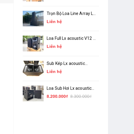
Trọn Bộ Loa Line Array Lx
acoustic LA-10, LA-18 (
Liên hệ
chính hãng )
Loa Full Lx acoustic V12 (
bass 30 ) Chính Hãng
Liên hệ
Sub Kép Lx acoustic
TW218 ( Sub Hầm 2 Bass
Liên hệ
50 )_ Chính Hãng
Loa Sub Hơi Lx acoustic
TW15S ( bass 40 )
8.200.000₫
8.300.000₫