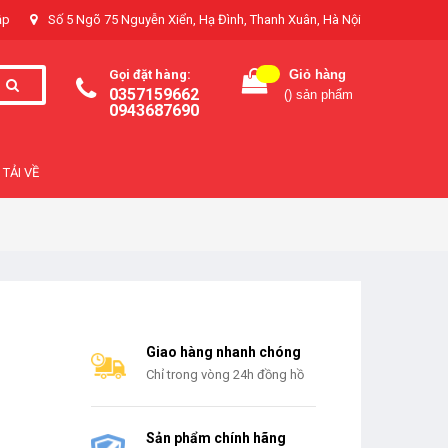
ập
Số 5 Ngõ 75 Nguyễn Xiển, Hạ Đình, Thanh Xuân, Hà Nội
Gọi đặt hàng:
Giỏ hàng
0357159662
(
) sản phẩm
0943687690
TẢI VỀ
Giao hàng nhanh chóng
Chỉ trong vòng 24h đồng hồ
Sản phẩm chính hãng