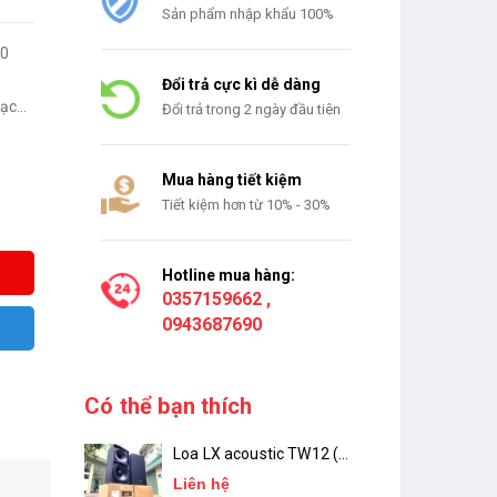
Sản phẩm nhập khẩu 100%
00
Đổi trả cực kì dễ dàng
c...
Đổi trả trong 2 ngày đầu tiên
Mua hàng tiết kiệm
Tiết kiệm hơn từ 10% - 30%
Hotline mua hàng:
0357159662
,
0943687690
Có thể bạn thích
Loa LX acoustic TW12 (
Bass 30 ) Chính Hãng
Liên hệ