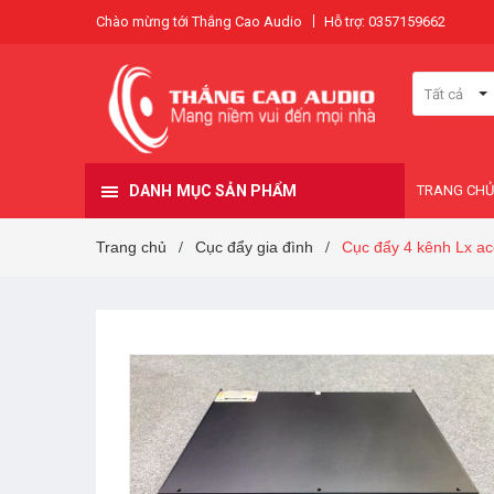
Chào mừng tới Thắng Cao Audio
Hỗ trợ: 0357159662
Tất cả
DANH MỤC SẢN PHẨM
TRANG CHỦ
Trang chủ
Cục đẩy gia đình
Cục đẩy 4 kênh Lx ac
/
/