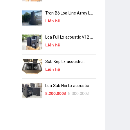
Trọn Bộ Loa Line Array Lx
acoustic LA-10, LA-18 (
Liên hệ
chính hãng )
Loa Full Lx acoustic V12 (
bass 30 ) Chính Hãng
Liên hệ
Sub Kép Lx acoustic
TW218 ( Sub Hầm 2 Bass
Liên hệ
50 )_ Chính Hãng
Loa Sub Hơi Lx acoustic
TW15S ( bass 40 )
8.200.000₫
8.300.000₫