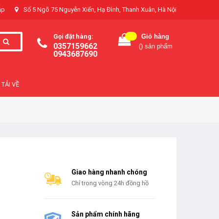
ập
Số 5 Ngõ 75 Nguyễn Xiển, Hạ Đình, Thanh Xuân, Hà Nội
Gọi đặt hàng:
Giỏ hàng
0357159662
(
) sản phẩm
0943687690
TẢI VỀ
Giao hàng nhanh chóng
Chỉ trong vòng 24h đồng hồ
Sản phẩm chính hãng