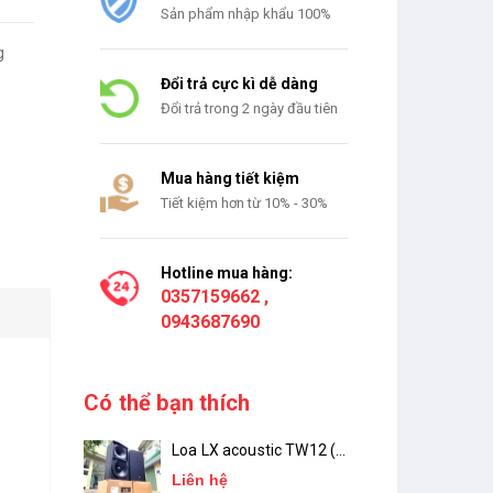
Sản phẩm nhập khẩu 100%
Đổi trả cực kì dễ dàng
Đổi trả trong 2 ngày đầu tiên
Mua hàng tiết kiệm
Tiết kiệm hơn từ 10% - 30%
Hotline mua hàng:
0357159662
,
0943687690
Có thể bạn thích
Loa LX acoustic TW12 (
Bass 30 ) Chính Hãng
Liên hệ