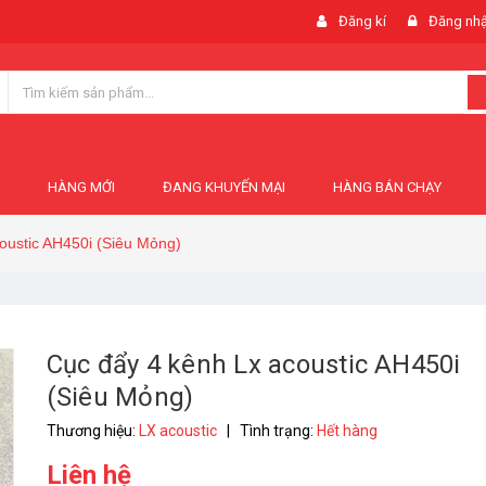
Đăng kí
Đăng nh
HÀNG MỚI
ĐANG KHUYẾN MẠI
HÀNG BÁN CHẠY
oustic AH450i (Siêu Mỏng)
Cục đẩy 4 kênh Lx acoustic AH450i
(Siêu Mỏng)
Thương hiệu:
LX acoustic
|
Tình trạng:
Hết hàng
Liên hệ