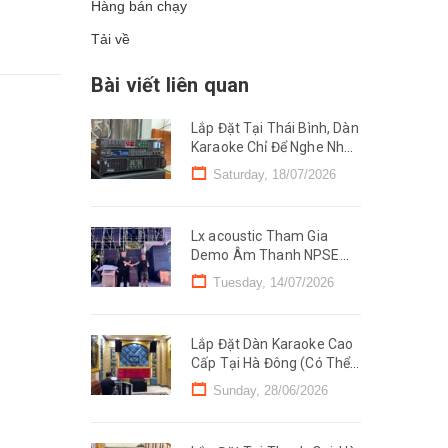
Hàng bán chạy
Tải về
Bài viết liên quan
Lắp Đặt Tại Thái Bình, Dàn
Karaoke Chỉ Để Nghe Nhạc
Chỉ 29 triệu
Saturday, 18/07/2026
Lx acoustic Tham Gia
Demo Âm Thanh NPSE
2026 Tại Hà Nam, Ninh
Tuesday, 14/07/2026
Bình (Line Mono)
Lắp Đặt Dàn Karaoke Cao
Cấp Tại Hà Đông (Có Thể
Kinh Doanh) Chỉ 89 triệu
Sunday, 28/06/2026