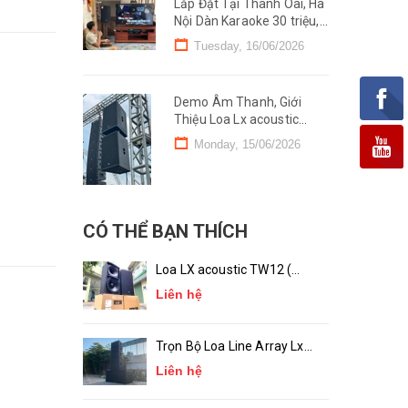
Lắp Đặt Tại Thanh Oai, Hà
Nội Dàn Karaoke 30 triệu,
Đồng Bộ Lx acoustic
Tuesday, 16/06/2026
ộ
Demo Âm Thanh, Giới
Thiệu Loa Lx acoustic
VT122 tại Cẩm Khê, Phú
Monday, 15/06/2026
Thọ
CÓ THỂ BẠN THÍCH
Loa LX acoustic TW12 (
Bass 30 ) Chính Hãng
Liên hệ
Trọn Bộ Loa Line Array Lx
acoustic LA-10, LA-18 (
Liên hệ
chính hãng )