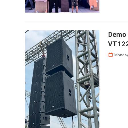
Demo 
VT122
Monday