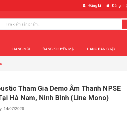
Đăng kí
Đăng nh
HÀNG MỚI
ĐANG KHUYẾN MẠI
HÀNG BÁN CHẠY
ic
oustic Tham Gia Demo Âm Thanh NPSE
Tại Hà Nam, Ninh Bình (Line Mono)
y,
14/07/2026