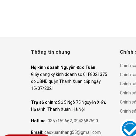
Thông tin chung
Chính 
Chính s
Hộ kinh doanh Nguyễn Đức Tuân
Giấy đăng ký kinh doanh số 01F8021375
Chính sá
do UBND quận Thanh Xuân cấp ngày
Chính s
15/07/2021
Chính s
Chính s
Trụ sở chính:
Số 5 Ngõ 75 Nguyễn Xiển,
Hạ Đình, Thanh Xuân, Hà Nội
Chính s
Hotline:
0357159662
,
0943687690
Email:
caoxuanthang55@gmail.com