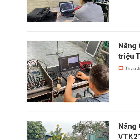
Nâng 
triệu 
Thursd
Nâng 
VTK21