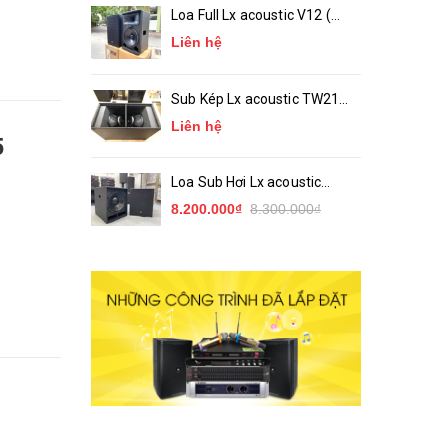
Loa Full Lx acoustic V12 (
bass 30 ) Chính Hãng
Liên hệ
Sub Kép Lx acoustic TW218
( Sub Hầm 2 Bass 50 )_
Liên hệ
Chính Hãng
5
Loa Sub Hơi Lx acoustic
TW15S ( bass 40 )
8.200.000₫
8.300.000₫