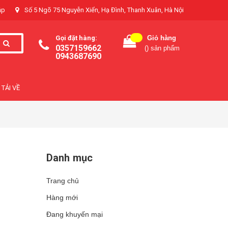
ập
Số 5 Ngõ 75 Nguyễn Xiển, Hạ Đình, Thanh Xuân, Hà Nội
Gọi đặt hàng:
Giỏ hàng
0357159662
(
) sản phẩm
0943687690
TẢI VỀ
Danh mục
Trang chủ
Hàng mới
Đang khuyến mại