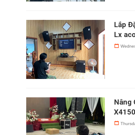
Lắp Đ
Lx aco
Wednes
Nâng 
X4150
Thursd