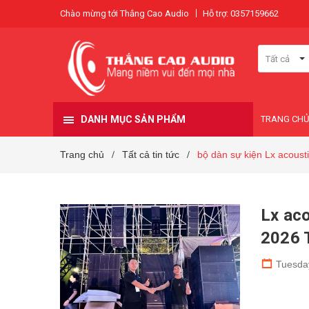
Chào mừng tới Thắng Cao Audio
Hỗ trợ: 0357159662
Tất cả
DANH MỤC SẢN PHẨM
TRANG CHỦ
Trang chủ
Tất cả tin tức
bộ dàn sự kiện Lx acoust
/
/
Lx ac
2026 
Tuesda