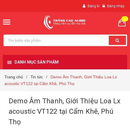
Đăng kí
Đăng nhập
DANH MỤC SẢN PHẨM
Trang chủ
Tin tức
Demo Âm Thanh, Giới Thiệu Loa Lx
/
/
acoustic VT122 tại Cẩm Khê, Phú Thọ
Demo Âm Thanh, Giới Thiệu Loa Lx
acoustic VT122 tại Cẩm Khê, Phú
Thọ