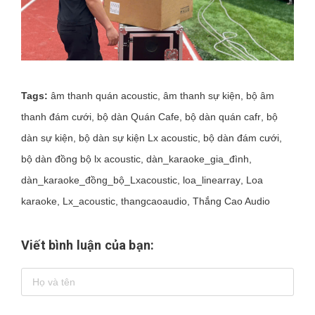
Tags:
âm thanh quán acoustic
,
âm thanh sự kiện
,
bộ âm
thanh đám cưới
,
bộ dàn Quán Cafe
,
bộ dàn quán cafr
,
bộ
dàn sự kiện
,
bộ dàn sự kiện Lx acoustic
,
bộ dàn đám cưới
,
bộ dàn đồng bộ lx acoustic
,
dàn_karaoke_gia_đình
,
dàn_karaoke_đồng_bộ_Lxacoustic
,
loa_linearray
,
Loa
karaoke
,
Lx_acoustic
,
thangcaoaudio
,
Thắng Cao Audio
Viết bình luận của bạn: