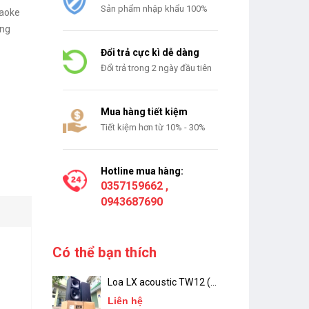
Sản phẩm nhập khẩu 100%
raoke
ọng
Đổi trả cực kì dễ dàng
Đổi trả trong 2 ngày đầu tiên
Mua hàng tiết kiệm
Tiết kiệm hơn từ 10% - 30%
Hotline mua hàng:
0357159662
,
0943687690
Có thể bạn thích
Loa LX acoustic TW12 (
Bass 30 ) Chính Hãng
Liên hệ