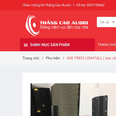
Chào mừng tới Thắng Cao Audio
Hỗ trợ: 0357159662
Tất cả
DANH MỤC SẢN PHẨM
TRANG CHỦ
Trang chủ
Phụ kiện
GIÁ TREO LOA FULL ( sức chị
/
/