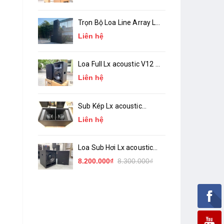
Trọn Bộ Loa Line Array Lx
acoustic LA-10, LA-18 (
Liên hệ
chính hãng )
Loa Full Lx acoustic V12 (
bass 30 ) Chính Hãng
Liên hệ
Sub Kép Lx acoustic
TW218 ( Sub Hầm 2 Bass
Liên hệ
50 )_ Chính Hãng
Loa Sub Hơi Lx acoustic
TW15S ( bass 40 )
8.200.000₫
8.300.000₫