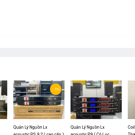
- 7%
rev
Quản Lý Nguồn Lx
Quản Lý Nguồn Lx
Coi
acoustic PS 9.2 ( cao cấp )
acoustic P9 ( Có Lọc
Tha