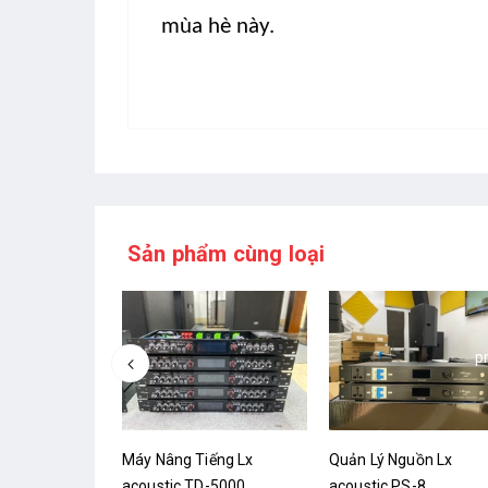
mùa hè này.
Sản phẩm cùng loại
- 8%
p
ồn Lx
Máy Nâng Tiếng Lx
Quản Lý Nguồn Lx
0
acoustic TD-5000
acoustic PS-8