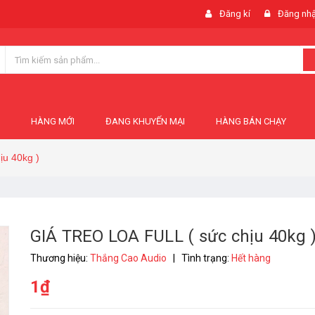
Đăng kí
Đăng nh
HÀNG MỚI
ĐANG KHUYẾN MẠI
HÀNG BÁN CHẠY
u 40kg )
GIÁ TREO LOA FULL ( sức chịu 40kg 
Thương hiệu:
Thắng Cao Audio
|
Tình trạng:
Hết hàng
1₫