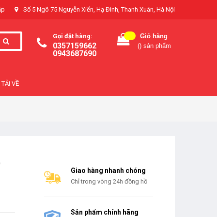
ập
Số 5 Ngõ 75 Nguyễn Xiển, Hạ Đình, Thanh Xuân, Hà Nội
Gọi đặt hàng:
Giỏ hàng
0357159662
(
) sản phẩm
0943687690
TẢI VỀ
)
Giao hàng nhanh chóng
Chỉ trong vòng 24h đồng hồ
Sản phẩm chính hãng