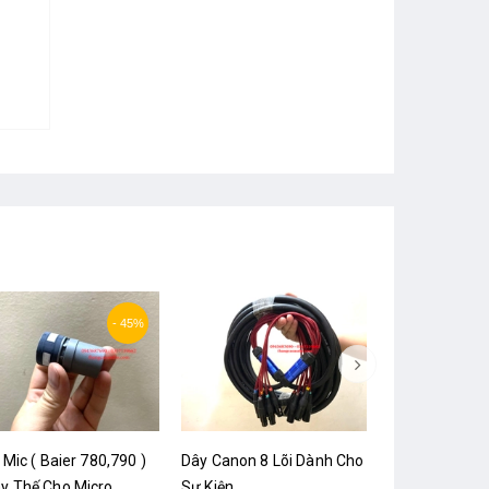
- 45%
l Mic ( Baier 780,790 )
Dây Canon 8 Lõi Dành Cho
y Thế Cho Micro
Sự Kiện