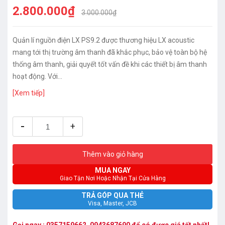
2.800.000₫
3.000.000₫
Quản lí nguồn điện LX PS9.2 được thương hiệu LX acoustic
mang tới thị trường âm thanh đã khắc phục, bảo vệ toàn bộ hệ
thống âm thanh, giải quyết tốt vấn đề khi các thiết bị âm thanh
hoạt động. Với...
[Xem tiếp]
-
+
Thêm vào giỏ hàng
MUA NGAY
Giao Tận Nơi Hoặc Nhận Tại Cửa Hàng
TRẢ GÓP QUA THẺ
Visa, Master, JCB