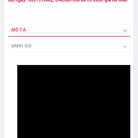
Gọi ngay :
0357159662
,
0943687690
để có được giá tốt nhất!
MÔ TẢ
ĐÁNH GIÁ