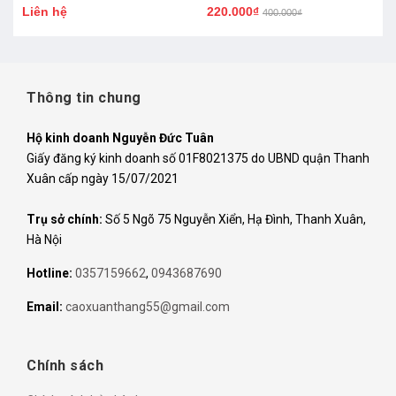
Liên hệ
220.000₫
Hãng )
400.000₫
Thông tin chung
Hộ kinh doanh Nguyễn Đức Tuân
Giấy đăng ký kinh doanh số 01F8021375 do UBND quận Thanh
Xuân cấp ngày 15/07/2021
Trụ sở chính:
Số 5 Ngõ 75 Nguyễn Xiển, Hạ Đình, Thanh Xuân,
Hà Nội
Hotline:
0357159662
,
0943687690
Email:
caoxuanthang55@gmail.com
Chính sách