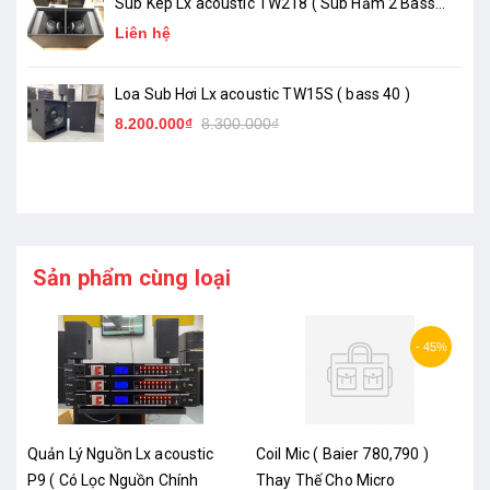
Sub Kép Lx acoustic TW218 ( Sub Hầm 2 Bass
50 )_ Chính Hãng
Liên hệ
Loa Sub Hơi Lx acoustic TW15S ( bass 40 )
8.200.000₫
8.300.000₫
Sản phẩm cùng loại
- 45%
Quản Lý Nguồn Lx acoustic
Coil Mic ( Baier 780,790 )
P9 ( Có Lọc Nguồn Chính
Thay Thế Cho Micro