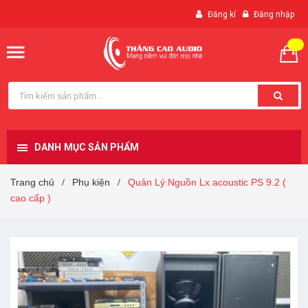
Đăng kí
Đăng nhập
DANH MỤC SẢN PHẨM
Trang chủ
Phụ kiện
Quản Lý Nguồn Lx acoustic PS 9.2 (
/
/
cao cấp )