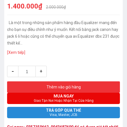
1.400.000₫
2.000.000₫
Là một trong những sản phẩm hàng đầu Equalizer mang đến
cho bạn sự điều chỉnh như ý muốn. Kết nối bằng jack canon hay
jack 6 li hoặc cũng có thể chuyển qua av.Equalizer dbx 231 được
thiết kế...
[Xem tiếp]
-
+
Thêm vào giỏ hàng
MUA NGAY
Giao Tận Nơi Hoặc Nhận Tại Cửa Hàng
TRẢ GÓP QUA THẺ
Visa, Master, JCB