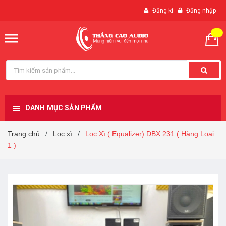
Đăng kí
Đăng nhập
DANH MỤC SẢN PHẨM
Trang chủ
Lọc xì
Lọc Xì ( Equalizer) DBX 231 ( Hàng Loại
/
/
1 )