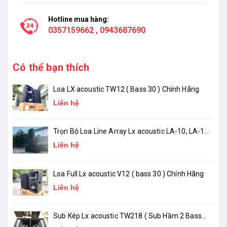
Hotline mua hàng:
0357159662
,
0943687690
Có thể bạn thích
Loa LX acoustic TW12 ( Bass 30 ) Chính Hãng
Liên hệ
Trọn Bộ Loa Line Array Lx acoustic LA-10, LA-18
( chính hãng )
Liên hệ
Loa Full Lx acoustic V12 ( bass 30 ) Chính Hãng
Liên hệ
Sub Kép Lx acoustic TW218 ( Sub Hầm 2 Bass
50 )_ Chính Hãng