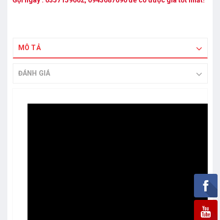
Gọi ngay :
0357159662
,
0943687690
để có được giá tốt nhất!
MÔ TẢ
ĐÁNH GIÁ