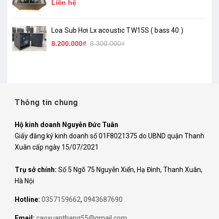
Liên hệ
Loa Sub Hơi Lx acoustic TW15S ( bass 40 )
8.200.000₫
8.300.000₫
Thông tin chung
Hộ kinh doanh Nguyễn Đức Tuân
Giấy đăng ký kinh doanh số 01F8021375 do UBND quận Thanh
Xuân cấp ngày 15/07/2021
Trụ sở chính:
Số 5 Ngõ 75 Nguyễn Xiển, Hạ Đình, Thanh Xuân,
Hà Nội
Hotline:
0357159662
,
0943687690
Email:
caoxuanthang55@gmail.com