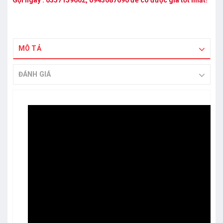
Gọi ngay :
0357159662
,
0943687690
để có được giá tốt nhất!
MÔ TẢ
ĐÁNH GIÁ