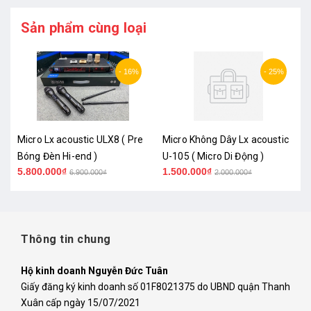
Sản phẩm cùng loại
- 16%
- 25%
o
Micro Lx acoustic ULX8 ( Pre
Micro Không Dây Lx acoustic
Bóng Đèn Hi-end )
U-105 ( Micro Di Động )
5.800.000₫
1.500.000₫
6.900.000₫
2.000.000₫
Thông tin chung
Hộ kinh doanh Nguyễn Đức Tuân
Giấy đăng ký kinh doanh số 01F8021375 do UBND quận Thanh
Xuân cấp ngày 15/07/2021