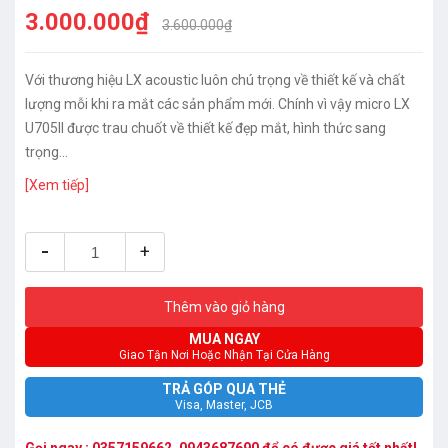
3.000.000₫
3.600.000₫
Với thương hiệu LX acoustic luôn chú trọng về thiết kế và chất
lượng mỗi khi ra mắt các sản phẩm mới. Chính vì vậy micro LX
U705II được trau chuốt về thiết kế đẹp mắt, hình thức sang
trọng...
[Xem tiếp]
-
+
Thêm vào giỏ hàng
MUA NGAY
Giao Tận Nơi Hoặc Nhận Tại Cửa Hàng
TRẢ GÓP QUA THẺ
Visa, Master, JCB