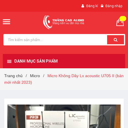
Đăng kí
Đăng nhập
DANH MỤC SẢN PHẨM
Trang chủ
Micro
Micro Không Dây Lx acoustic U705 II (bản
/
/
mới nhất 2023)