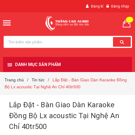
Đăng kí
Đăng nhập
DANH MỤC SẢN PHẨM
Trang chủ
Tin tức
Lắp Đặt - Bàn Giao Dàn Karaoke Đồng
/
/
Bộ Lx acoustic Tại Nghệ An Chỉ 40tr500
Lắp Đặt - Bàn Giao Dàn Karaoke
Đồng Bộ Lx acoustic Tại Nghệ An
Chỉ 40tr500