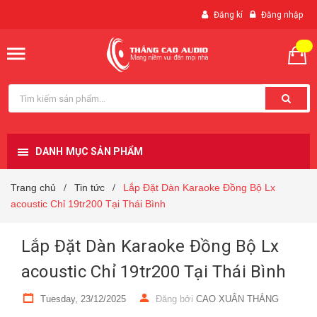
Đăng kí
Đăng nhập
DANH MỤC SẢN PHẨM
Trang chủ
Tin tức
Lắp Đặt Dàn Karaoke Đồng Bộ Lx
/
/
acoustic Chỉ 19tr200 Tại Thái Bình
Lắp Đặt Dàn Karaoke Đồng Bộ Lx
acoustic Chỉ 19tr200 Tại Thái Bình
Tuesday, 23/12/2025
Đăng bởi
CAO XUÂN THẮNG