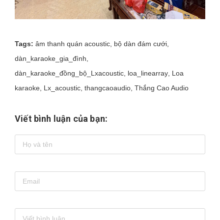
Tags:
âm thanh quán acoustic
,
bộ dàn đám cưới
,
dàn_karaoke_gia_đình
,
dàn_karaoke_đồng_bộ_Lxacoustic
,
loa_linearray
,
Loa
karaoke
,
Lx_acoustic
,
thangcaoaudio
,
Thắng Cao Audio
Viết bình luận của bạn: