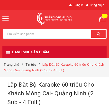
Đăng kí
Đăng nhập
DANH MỤC SẢN PHẨM
Trang chủ
Tin tức
Lắp Đặt Bộ Karaoke 60 triệu Cho Khách
/
/
Móng Cái- Quảng Ninh (2 Sub - 4 Full )
Lắp Đặt Bộ Karaoke 60 triệu Cho
Khách Móng Cái- Quảng Ninh (2
Sub - 4 Full )