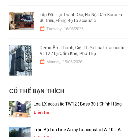
Lắp Đặt Tại Thanh Oai, Hà Nội Dàn Karaoke
30 triệu, Đồng Bộ Lx acoustic
Tuesday, 16/06/2026
Demo Âm Thanh, Giới Thiệu Loa Lx acoustic
VT122 tại Cẩm Khê, Phú Thọ
Monday, 15/06/2026
CÓ THỂ BẠN THÍCH
Loa LX acoustic TW12 ( Bass 30 ) Chính Hãng
Liên hệ
Trọn Bộ Loa Line Array Lx acoustic LA-10, LA-
18 ( chính hãng )