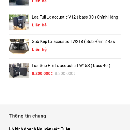
Liên hệ
Loa Full Lx acoustic V12 ( bass 30 ) Chính Hãng
Liên hệ
Sub Kép Lx acoustic TW218 ( Sub Hầm 2 Bass
50 )_ Chính Hãng
Liên hệ
Loa Sub Hơi Lx acoustic TW15S ( bass 40 )
8.200.000₫
8.300.000₫
Thông tin chung
Hộ kinh doanh Nguyễn Đức Tuân