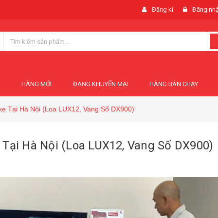
Đăng kí
Đăng nh
HÀNG MỚI
ĐANG KHUYẾN MẠI
HÀNG BÁN CHẠY
ke Tại Hà Nội (Loa LUX12, Vang Số DX900)
 Tại Hà Nội (Loa LUX12, Vang Số DX900)