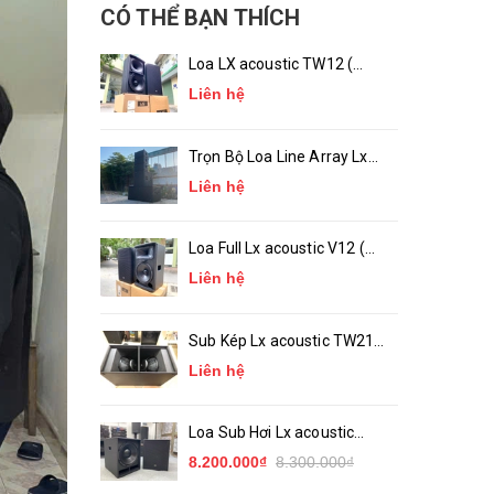
CÓ THỂ BẠN THÍCH
Loa LX acoustic TW12 (
Bass 30 ) Chính Hãng
Liên hệ
Trọn Bộ Loa Line Array Lx
acoustic LA-10, LA-18 (
Liên hệ
chính hãng )
Loa Full Lx acoustic V12 (
bass 30 ) Chính Hãng
Liên hệ
Sub Kép Lx acoustic TW218
( Sub Hầm 2 Bass 50 )_
Liên hệ
Chính Hãng
Loa Sub Hơi Lx acoustic
TW15S ( bass 40 )
8.200.000₫
8.300.000₫