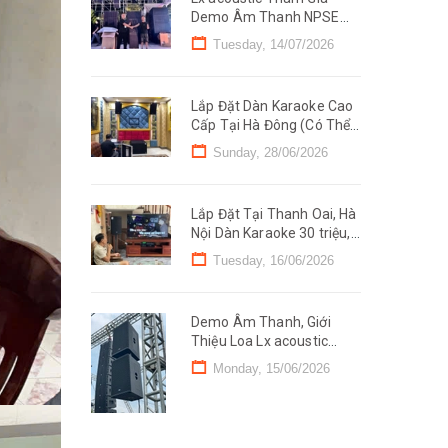
Demo Âm Thanh NPSE
2026 Tại Hà Nam, Ninh
Tuesday, 14/07/2026
Bình (Line Mono)
Lắp Đặt Dàn Karaoke Cao
Cấp Tại Hà Đông (Có Thể
Kinh Doanh) Chỉ 89 triệu
Sunday, 28/06/2026
Lắp Đặt Tại Thanh Oai, Hà
Nội Dàn Karaoke 30 triệu,
Đồng Bộ Lx acoustic
Tuesday, 16/06/2026
Demo Âm Thanh, Giới
Thiệu Loa Lx acoustic
VT122 tại Cẩm Khê, Phú
Monday, 15/06/2026
Thọ