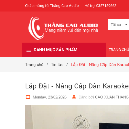
Chào mừng tới Thắng Cao Audio
Hỗ trợ: 0357159662
Tất cả
DANH MỤC SẢN PHẨM
TRANG CHỦ
Trang chủ
Tin tức
Lắp Đặt - Nâng Cấp Dàn Karao
/
/
Lắp Đặt - Nâng Cấp Dàn Karaoke
Monday, 23/02/2026
Đăng bởi
CAO XUÂN THẮNG