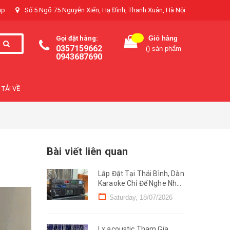
ập
Số 5 Ngõ 75 Nguyễn Xiển, Hạ Đình, Thanh Xuân, Hà Nội
Gọi đặt hàng:
Giỏ hàng
0357159662
(
) sản phẩm
0943687690
TẢI VỀ
Bài viết liên quan
Lắp Đặt Tại Thái Bình, Dàn
Karaoke Chỉ Để Nghe Nhạc
Chỉ 29 triệu
Saturday, 18/07/2026
Lx acoustic Tham Gia