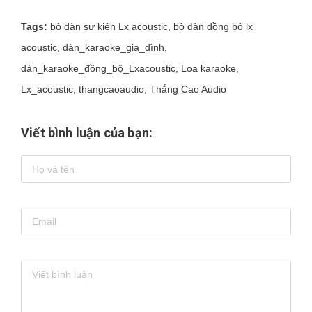
Tags:
bộ dàn sự kiện Lx acoustic
,
bộ dàn đồng bộ lx
acoustic
,
dàn_karaoke_gia_đình
,
dàn_karaoke_đồng_bộ_Lxacoustic
,
Loa karaoke
,
Lx_acoustic
,
thangcaoaudio
,
Thắng Cao Audio
Viết bình luận của bạn: